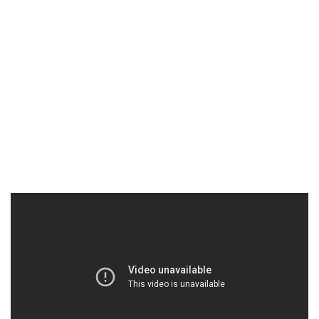
Portakal Diyarı Finike
6 Nisan 2017
0
Antalya’nın ilçelerinden biri olan Finike daha çok
Olympos ile akıllarda iz bırakıyor. Olympos’a geldiğiniz
anda Tanrıların Kralı Zeus’un
Devamını Oku