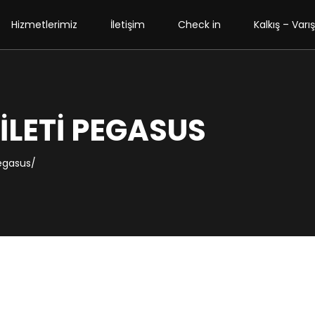
Hizmetlerimiz
İletişim
Check in
Kalkış – Varış
ILETI PEGASUS
pegasus/