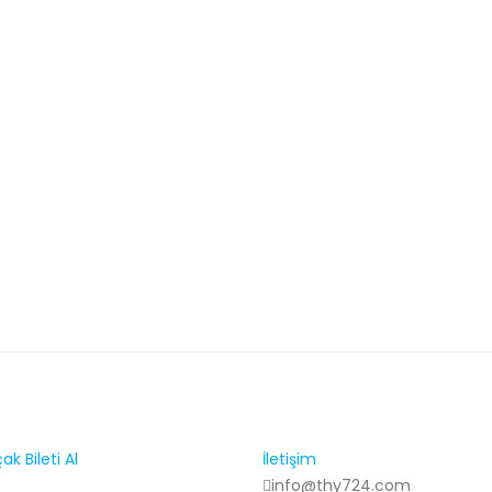
k Bileti Al
İletişim
info@thy724.com