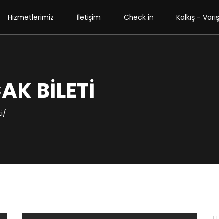
Hizmetlerimiz
İletişim
Check in
Kalkış – Varış
K BILETI
i/