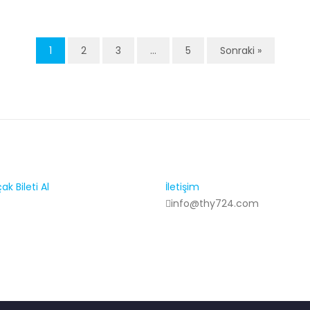
1
2
3
…
5
Sonraki »
k Bileti Al
İletişim
info@thy724.com