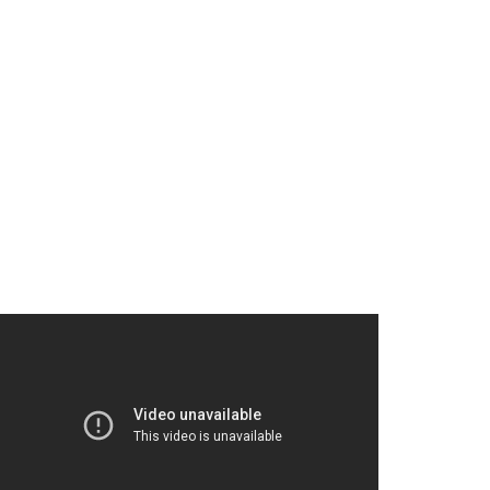
Kış Sporunun Adresi
Kartalkaya
3 Ocak 2017
0
Kartalkaya, Bolu ilinin doğu tarafında Köroğlu
Dağları‘nda bir kayak merkezidir. Türkiye’nin
sayılı kayak merkezlerindendir. Manzara
Devamını Oku