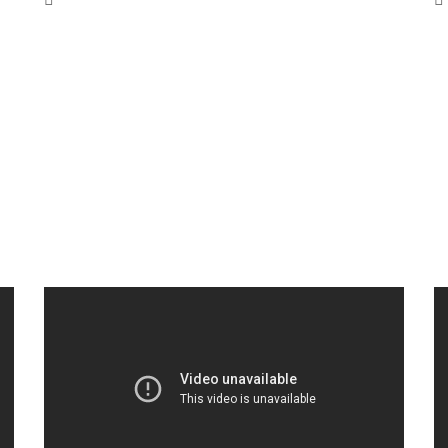
Uludağ Bursa
3 Ocak 2017
0
Türkiye’nin en güzel ve en eski kayak
merkezi olan Uludağ, Bursa iline yakın
olduğundan her zaman kayak severlerin
tercihi olmuştur. Aralık
Devamını Oku