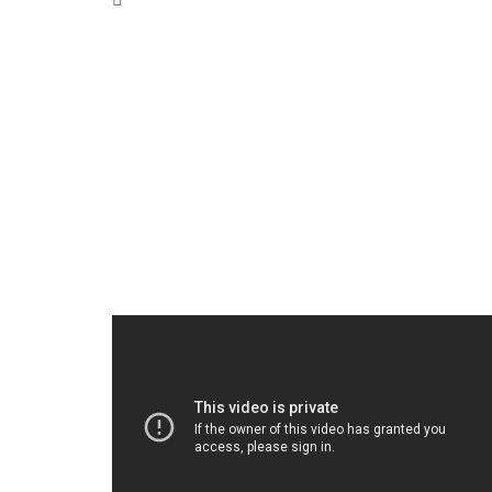
Erciyes Kayseri
3 Ocak 2017
0
Kayak Sezonu[değiştir Kayak yapmak için
en uygun zaman Aralık-Nisan aylarıdır. Kayak
sezonu 15 Kasım – 1 Mayıs arasındadır.
Devamını Oku