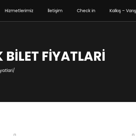
Hizmetlerimiz
İletişim
Check in
Kalkış – Varış
 BILET FIYATLARI
yatlari/