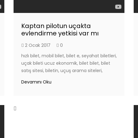
Kaptan pilotun uçakta
evlendirme yetkisi var mı
2 Ocak 2017
0
hızlı bilet, mobil bilet, bilet e, seyahat biletleri,
uçak bileti ucuz ekonomik, bilet bilet, bilet
satış sitesi, biletin, uçuş arama siteleri,
Devamını Oku
Uçuş korkusunu yenmenin yeni
yolu
28 Aralık 2016
0