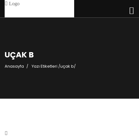
UÇAK B
Anasayfa
Yazı Etiketleri
/
uçak b/