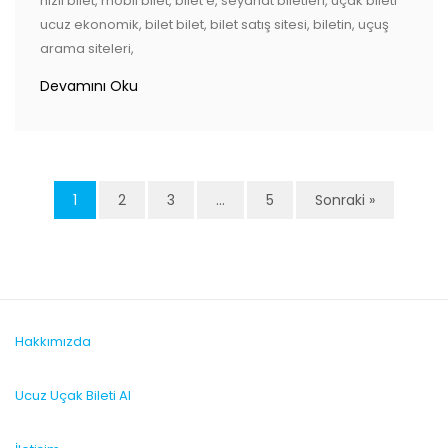
hızlı bilet, mobil bilet, bilet e, seyahat biletleri, uçak bileti
ucuz ekonomik, bilet bilet, bilet satış sitesi, biletin, uçuş
arama siteleri,
Devamını Oku
1
2
3
…
5
Sonraki »
Hakkımızda
Ucuz Uçak Bileti Al