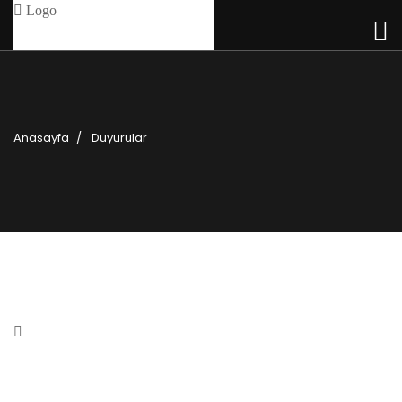
Anasayfa
Duyurular
Egenin kardeşi kaleköy
14 Aralık 2016
0