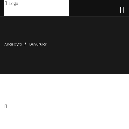
Anasayfa
Duyurular
Kendi içinde bir şehir Alaçatı
14 Aralık 2016
0